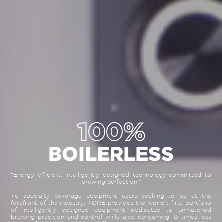
100%
BOILERLESS
“Energy efficient, intelligently designed technology committed to
brewing perfection!”
To specialty beverage equipment users seeking to be at the
forefront of the industry, TONE provides the world’s first portfolio
of intelligently designed equipment dedicated to unmatched
brewing precision and control while also consuming 10 times less