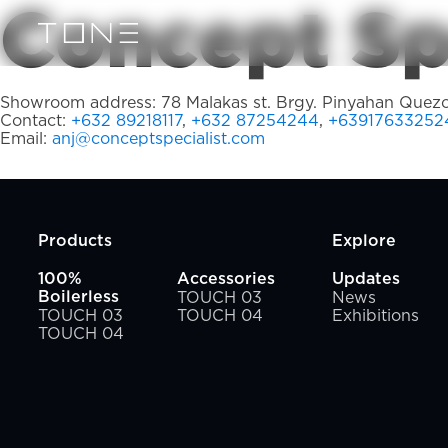
Concept Spe
Showroom address: 78 Malakas st. Brgy. Pinyahan Quezo
Contact:
+632 89218117
,
+632 87254244
,
+63917633252
Email:
anj@conceptspecialist.com
Products
Explore
100%
Accessories
Updates
TOUCH 03
News
Boilerless
TOUCH 03
TOUCH 04
Exhibitions
TOUCH 04