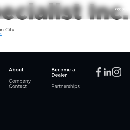
cialist Inc.
PRODUC
n City
4
About
Become a
Dealer
Company
Contact
Partnerships