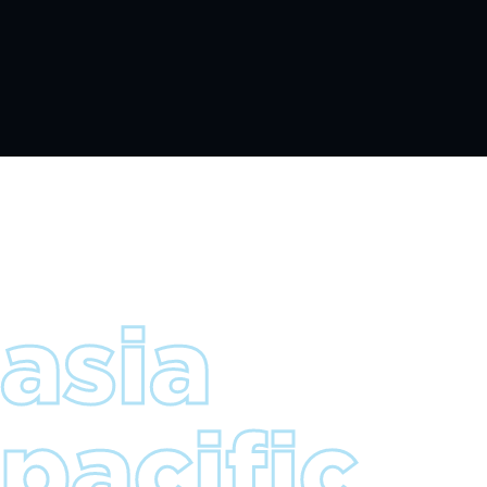
asia
pacific